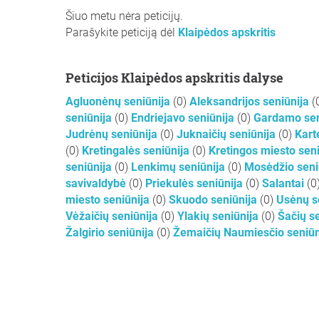
Šiuo metu nėra peticijų.
Parašykite peticiją dėl
Klaipėdos apskritis
Peticijos Klaipėdos apskritis dalyse
Agluonėnų seniūnija
(0)
Aleksandrijos seniūnija
(
seniūnija
(0)
Endriejavo seniūnija
(0)
Gardamo sen
Judrėnų seniūnija
(0)
Juknaičių seniūnija
(0)
Kart
(0)
Kretingalės seniūnija
(0)
Kretingos miesto sen
seniūnija
(0)
Lenkimų seniūnija
(0)
Mosėdžio seni
savivaldybė
(0)
Priekulės seniūnija
(0)
Salantai
(0
miesto seniūnija
(0)
Skuodo seniūnija
(0)
Usėnų s
Vėžaičių seniūnija
(0)
Ylakių seniūnija
(0)
Šačių s
Žalgirio seniūnija
(0)
Žemaičių Naumiesčio seniū