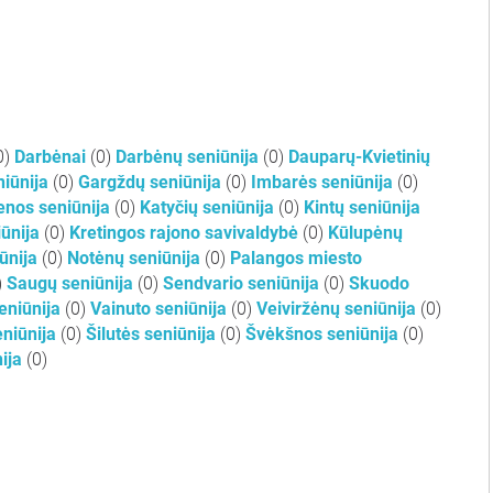
0)
Darbėnai
(0)
Darbėnų seniūnija
(0)
Dauparų-Kvietinių
iūnija
(0)
Gargždų seniūnija
(0)
Imbarės seniūnija
(0)
enos seniūnija
(0)
Katyčių seniūnija
(0)
Kintų seniūnija
iūnija
(0)
Kretingos rajono savivaldybė
(0)
Kūlupėnų
ūnija
(0)
Notėnų seniūnija
(0)
Palangos miesto
)
Saugų seniūnija
(0)
Sendvario seniūnija
(0)
Skuodo
eniūnija
(0)
Vainuto seniūnija
(0)
Veiviržėnų seniūnija
(0)
eniūnija
(0)
Šilutės seniūnija
(0)
Švėkšnos seniūnija
(0)
nija
(0)