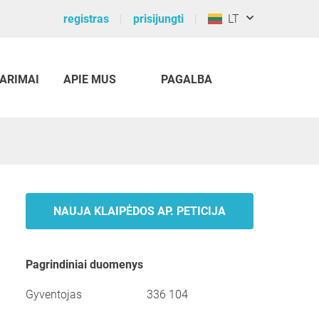
registras
prisijungti
LT
ARIMAI
APIE MUS
PAGALBA
NAUJA KLAIPĖDOS AP. PETICIJA
Pagrindiniai duomenys
Gyventojas
336 104