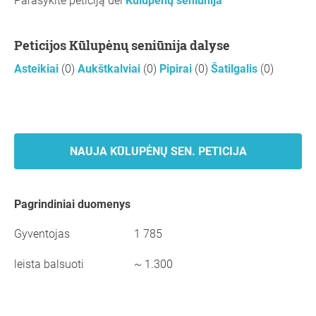
Parašykite peticiją dėl
Kūlupėnų seniūnija
Peticijos Kūlupėnų seniūnija dalyse
Asteikiai
(0)
Aukštkalviai
(0)
Pipirai
(0)
Šatilgalis
(0)
NAUJA KŪLUPĖNŲ SEN. PETICIJA
Pagrindiniai duomenys
Gyventojas
1 785
leista balsuoti
~ 1.300