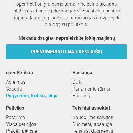
openPetition yra nemokama ir ne pelno siekianti
platforma, kurioje piliečiai gali viešai skelbti bendrą
rūpimą klausimą, burtis į organizacijas ir užmegzti
dialogą su politikais.
Niekada daugiau nepraleiskite jokių naujienų
PRENUMERUOTI NAUJIENLAIŠKĮ
openPetition
paslauga
Apie mus
DUK
Spauda
Parlamento rūmai
Pagyrimas, kritika, idėja
E-Voting
Peticijos
Teisiniai aspektai
Patarimai
Naudojimo sąlygos
Visos peticijos
Duomenų apsauga
Pradėti peticiją
Teisiniai duomenys