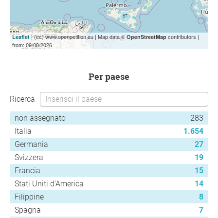
| (cc) www.openpetition.eu | Map data ©
contributors |
Leaflet
OpenStreetMap
from: 09/08/2026
per paese
Ricerca
non assegnato
283
Italia
1.654
Germania
27
Svizzera
19
Francia
15
Stati Uniti d'America
14
Filippine
8
Spagna
7