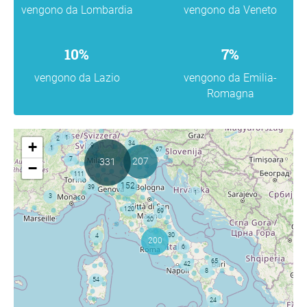
vengono da Lombardia
vengono da Veneto
10%
7%
vengono da Lazio
vengono da Emilia-
Romagna
+
−