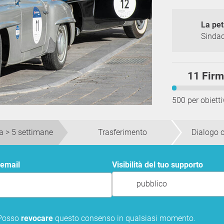
La pet
Sinda
11 Fir
500 per obietti
a > 5 settimane
Trasferimento
Dialogo c
 email
Visibilità del tuo supporto
pubblico
 Posso
revocare
questo consenso in qualsiasi momento.