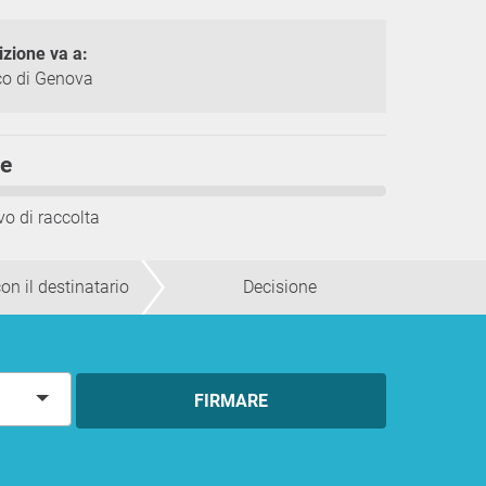
izione va a:
co di Genova
me
vo di raccolta
on il destinatario
Decisione
FIRMARE