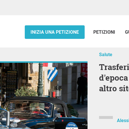
INIZIA UNA PETIZIONE
PETIZIONI
G
Salute
Trasferimento Raduno auto
d'epoca
altro si
Aless