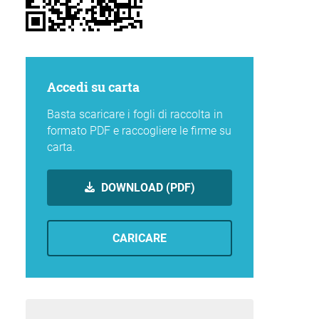
Accedi su carta
Basta scaricare i fogli di raccolta in
formato PDF e raccogliere le firme su
carta.
DOWNLOAD (PDF)
CARICARE