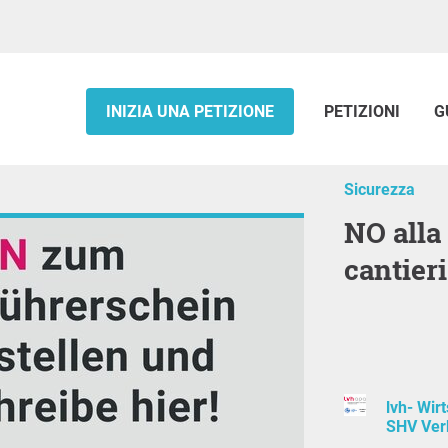
INIZIA UNA PETIZIONE
PETIZIONI
G
Sicurezza
NO alla patente a crediti nei
cantieri
lvh- Wir
SHV Ver