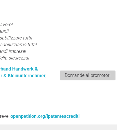
lavoro!
tuni!
bilizzare tutti!
abilizziamo tutti!
andi imprese!
ella sicurezza!
erband Handwerk &
Domande ai promotori
r & Kleinunternehmer
,
reve:
openpetition.org/!patenteacrediti