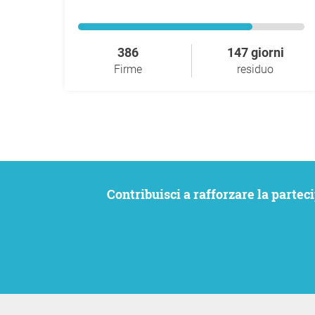
386
147 giorni
Firme
residuo
Contribuisci a rafforzare la partecipazione civica. Vogliamo che le tue istanze siano ascoltate e allo stesso tempo rimanere