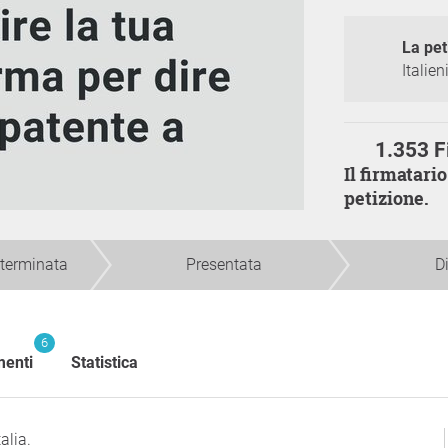
La pet
Italie
1.353 F
Il firmatario non ha presentato/depositato la
petizione.
 terminata
Presentata
D
6
enti
Statistica
talia.