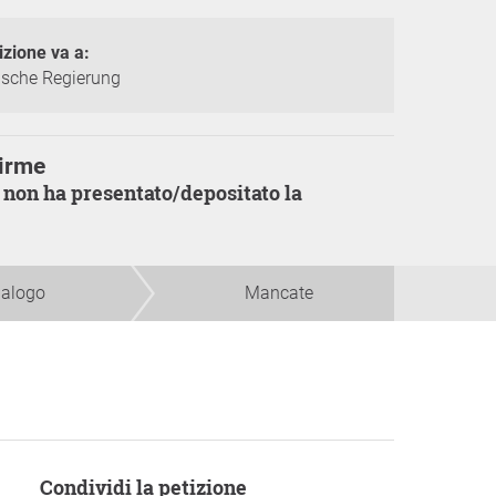
izione va a:
nische Regierung
irme
ialogo
Mancate
Condividi la petizione