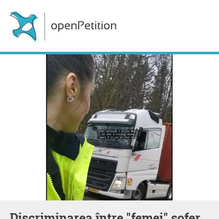
Discriminarea între "femei" șofer