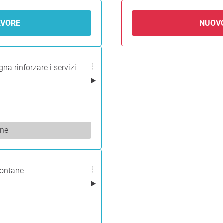
AVORE
NUOV
na rinforzare i servizi
one
montane