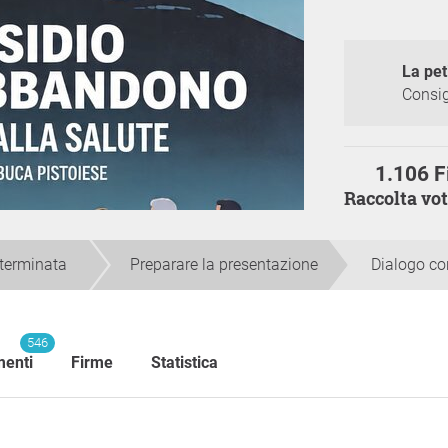
La pet
Consig
1.106 F
Raccolta vo
 terminata
Preparare la presentazione
Dialogo con
546
enti
Firme
Statistica