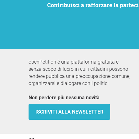
Contribuisci a rafforzare la partecipazione civica. Vogliamo che le tue istanze siano ascoltate e allo stesso tempo rimanere
openPetition è una piattaforma gratuita e
senza scopo di lucro in cui i cittadini possono
rendere pubblica una preoccupazione comune,
organizzarsi e dialogare con i politici.
Non perdere più nessuna novità
ISCRIVITI ALLA NEWSLETTER