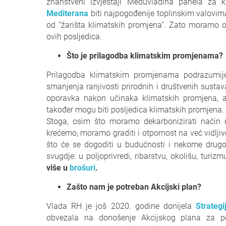
znanstveni izvještaji Međuvladina panela za 
Mediterana
biti najpogođenije toplinskim valovim
od “žarišta klimatskih promjena”. Zato moramo ozb
ovih posljedica.
Što je prilagodba klimatskim promjenama?
Prilagodba klimatskim promjenama podrazumije
smanjenja ranjivosti prirodnih i društvenih sust
oporavka nakon učinaka klimatskih promjena, ali
također mogu biti posljedica klimatskih promjena.
Stoga, osim što moramo dekarbonizirati način 
krećemo, moramo graditi i otpornost na već vidlji
što će se dogoditi u budućnosti i nekome drug
svugdje: u poljoprivredi, ribarstvu, okolišu, turi
više u
brošuri
.
Zašto nam je potreban Akcijski plan?
Vlada RH je još 2020. godine donijela
Strateg
obvezala na donošenje Akcijskog plana za pe