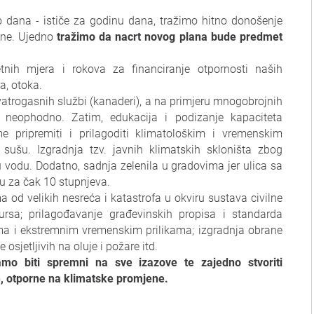
lo dana - ističe za godinu dana, tražimo hitno donošenje
ine. Ujedno
tražimo da nacrt novog plana bude predmet
etnih mjera i rokova za financiranje otpornosti naših
la, otoka.
atrogasnih službi (kanaderi), a na primjeru mnogobrojnih
 neophodno. Zatim, edukacija i podizanje kapaciteta
e pripremiti i prilagoditi klimatološkim i vremenskim
sušu. Izgradnja tzv. javnih klimatskih skloništa zbog
u vodu. Dodatno, sadnja zelenila u gradovima jer ulica sa
u za čak 10 stupnjeva.
ma od velikih nesreća i katastrofa u okviru sustava civilne
sursa; prilagođavanje građevinskih propisa i standarda
ma i ekstremnim vremenskim prilikama; izgradnja obrane
sjetljivih na oluje i požare itd.
mo biti spremni na sve izazove te zajedno stvoriti
, otporne na klimatske promjene.