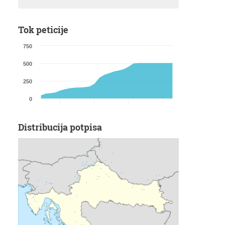
Tok peticije
750
500
250
0
Distribucija potpisa