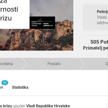
Petici
Vlada 
održiv
505 Pot
Primatelj p
dovršena
Poslato
D
96
ri
Statistika
ku krizu
upućen
Vladi Republike Hrvatske
.