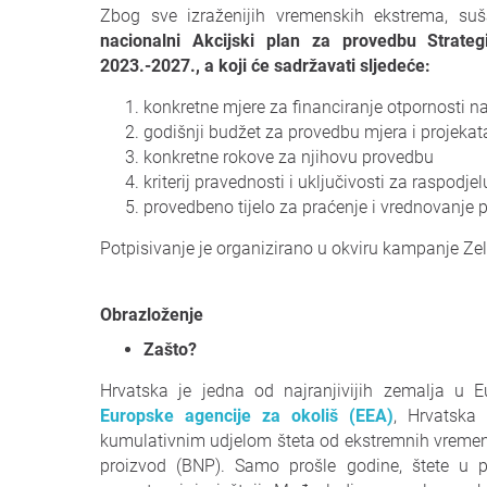
Zbog sve izraženijih vremenskih ekstrema, su
nacionalni Akcijski plan za provedbu Strate
2023.-2027., a koji će sadržavati sljedeće:
konkretne mjere za financiranje otpornosti 
godišnji budžet za provedbu mjera i projeka
konkretne rokove za njihovu provedbu
kriterij pravednosti i uključivosti za raspodje
provedbeno tijelo za praćenje i vrednovanje 
Potpisivanje je organizirano u okviru kampanje Ze
Obrazloženje
Zašto?
Hrvatska je jedna od najranjivijih zemalja u 
Europske agencije za okoliš (EEA)
, Hrvatska
kumulativnim udjelom šteta od ekstremnih vremen
proizvod (BNP). Samo prošle godine, štete u po