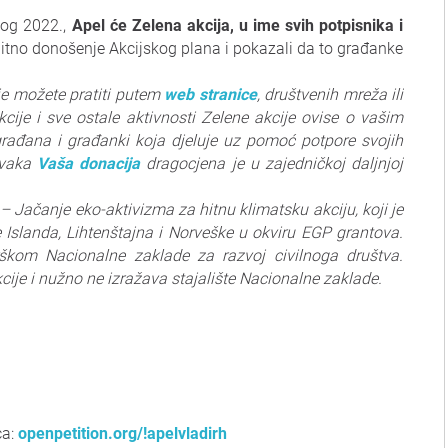
nog 2022.,
Apel će Zelena akcija, u ime svih potpisnika i
hitno donošenje Akcijskog plana i pokazali da to građanke
je možete pratiti putem
web stranice
, društvenih mreža ili
kcije i sve ostale aktivnosti Zelene akcije ovise o vašim
građana i građanki koja djeluje uz pomoć potpore svojih
 Svaka
Vaša donacija
dragocjena je u zajedničkoj daljnjoj
 – Jačanje eko-aktivizma za hitnu klimatsku akciju, koji je
Islanda, Lihtenštajna i Norveške u okviru EGP grantova.
kom Nacionalne zaklade za razvoj civilnoga društva.
kcije i nužno ne izražava stajalište Nacionalne zaklade.
ca:
openpetition.org/!apelvladirh