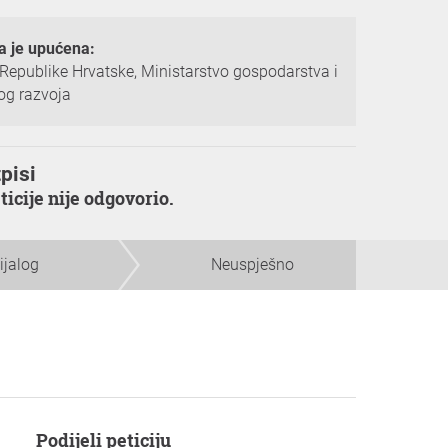
ja je upućena:
Republike Hrvatske, Ministarstvo gospodarstva i
og razvoja
pisi
eticije nije odgovorio.
ijalog
Neuspješno
Podijeli peticiju