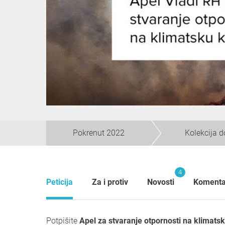
Pokrenut 2022
Kolekcija 
4
Peticija
Za i protiv
Novosti
Komenta
Potpišite
Apel za stvaranje otpornosti na klimats