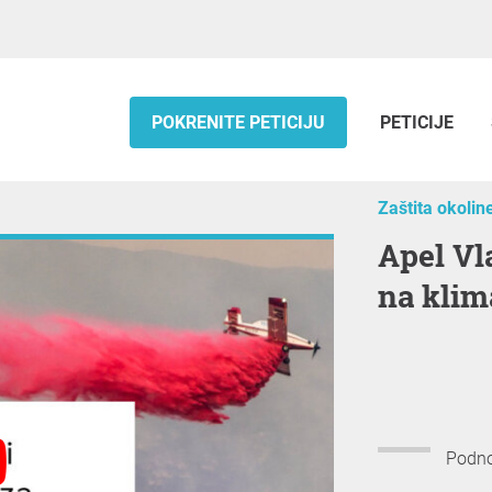
POKRENITE PETICIJU
PETICIJE
Zaštita okolin
Apel Vladi za stvaranje otpornosti
na klim
Podnos