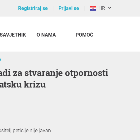
Registriraj se
Prijavi se
HR
SAVJETNIK
O NAMA
POMOĆ
e
atsku krizu
itelj peticije nije javan