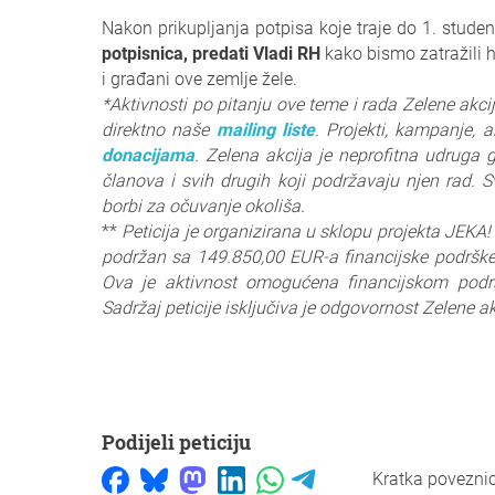
Nakon prikupljanja potpisa koje traje do 1. stude
potpisnica, predati Vladi RH
kako bismo zatražili 
i građani ove zemlje žele.
*Aktivnosti po pitanju ove teme i rada Zelene akci
direktno naše
mailing liste
. Projekti, kampanje, a
donacijama
. Zelena akcija je neprofitna udruga 
članova i svih drugih koji podržavaju njen rad.
borbi za očuvanje okoliša.
**
Peticija je organizirana u sklopu projekta JEKA!
podržan sa 149.850,00 EUR-a financijske podrške 
Ova je aktivnost omogućena financijskom podrš
Sadržaj peticije isključiva je odgovornost Zelene a
Podijeli peticiju
Kratka povezni