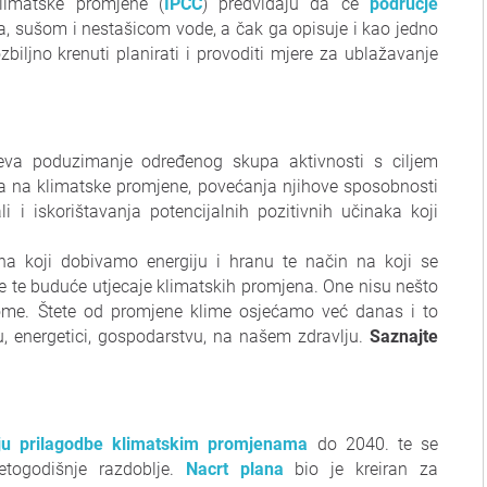
klimatske promjene (
IPCC
) predviđaju da će
područje
a, sušom i nestašicom vode, a čak ga opisuje i kao jedno
iljno krenuti planirati i provoditi mjere za ublažavanje
va poduzimanje određenog skupa aktivnosti s ciljem
ava na klimatske promjene, povećanja njihove sposobnosti
 i iskorištavanja potencijalnih pozitivnih učinaka koji
na koji dobivamo energiju i hranu te način na koji se
ve te buduće utjecaje klimatskih promjena. One nisu nešto
ome. Štete od promjene klime osjećamo već danas i to
zmu, energetici, gospodarstvu, na našem zdravlju.
Saznajte
iju prilagodbe klimatskim promjenama
do 2040. te se
togodišnje razdoblje.
Nacrt plana
bio je kreiran za