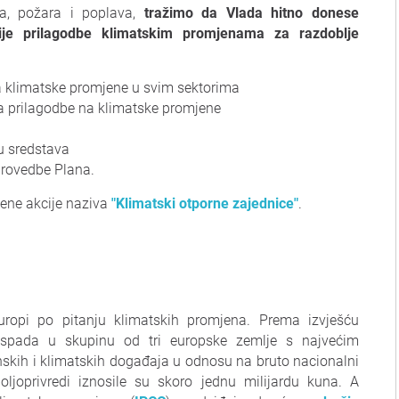
ša, požara i poplava,
tražimo da Vlada hitno donese
gije prilagodbe klimatskim promjenama za razdoblje
na klimatske promjene u svim sektorima
ta prilagodbe na klimatske promjene
lu sredstava
provedbe Plana.
lene akcije naziva
"Klimatski otporne zajednice"
.
Europi po pitanju klimatskih promjena. Prema izvješću
 spada u skupinu od tri europske zemlje s najvećim
skih i klimatskih događaja u odnosu na bruto nacionalni
ljoprivredi iznosile su skoro jednu milijardu kuna. A