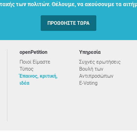
μετοχής των πολιτών. Θέλουμε, να ακούσουμε τα αιτ
ΠΡΟΩΘΉΣΤΕ ΤΏΡΑ
openPetition
υπηρεσία
Ποιοί Είμαστε
Συχνές ερωτήσεις
Τύπος
Βουλή των
Έπαινος, κριτική,
Αντιπροσώπων
ιδέα
E-Voting