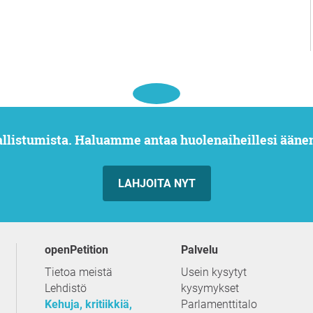
allistumista. Haluamme antaa huolenaiheillesi ääne
LAHJOITA NYT
openPetition
palvelu
Tietoa meistä
Usein kysytyt
Lehdistö
kysymykset
Kehuja, kritiikkiä,
Parlamenttitalo