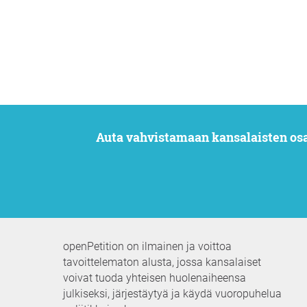
Auta vahvistamaan kansalaisten os
openPetition on ilmainen ja voittoa
tavoittelematon alusta, jossa kansalaiset
voivat tuoda yhteisen huolenaiheensa
julkiseksi, järjestäytyä ja käydä vuoropuhelua