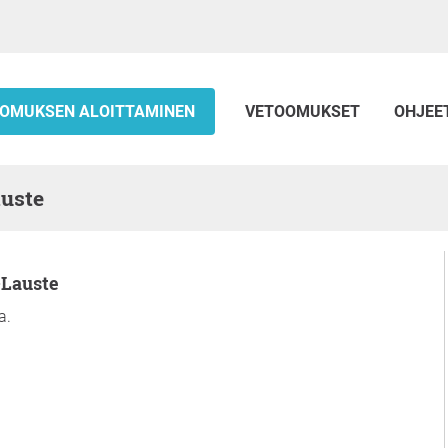
OMUKSEN ALOITTAMINEN
VETOOMUKSET
OHJEE
auste
-Lauste
a.