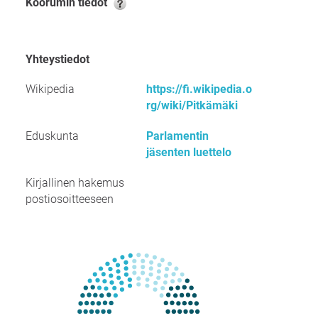
Koorumin tiedot
Yhteystiedot
Wikipedia
https://fi.wikipedia.o
rg/wiki/Pitkämäki
Eduskunta
Parlamentin
jäsenten luettelo
Kirjallinen hakemus
postiosoitteeseen