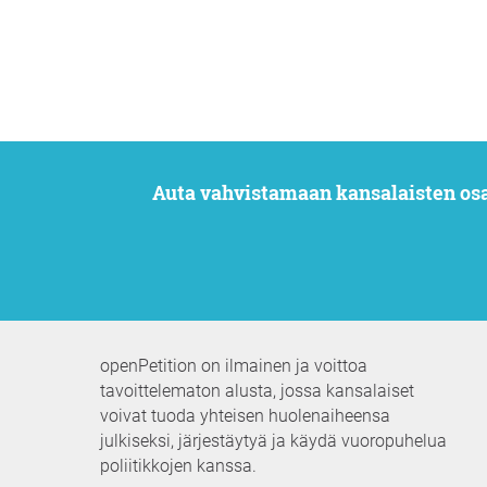
Auta vahvistamaan kansalaisten os
openPetition on ilmainen ja voittoa
tavoittelematon alusta, jossa kansalaiset
voivat tuoda yhteisen huolenaiheensa
julkiseksi, järjestäytyä ja käydä vuoropuhelua
poliitikkojen kanssa.