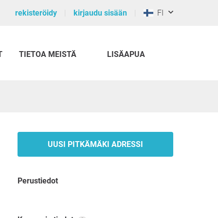
rekisteröidy
kirjaudu sisään
FI
T
TIETOA MEISTÄ
LISÄAPUA
UUSI PITKÄMÄKI ADRESSI
Perustiedot