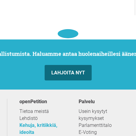
allistumista. Haluamme antaa huolenaiheillesi ääne
LAHJOITA NYT
openPetition
palvelu
Tietoa meistä
Usein kysytyt
Lehdistö
kysymykset
Kehuja, kritiikkiä,
Parlamenttitalo
ideoita
E-Voting