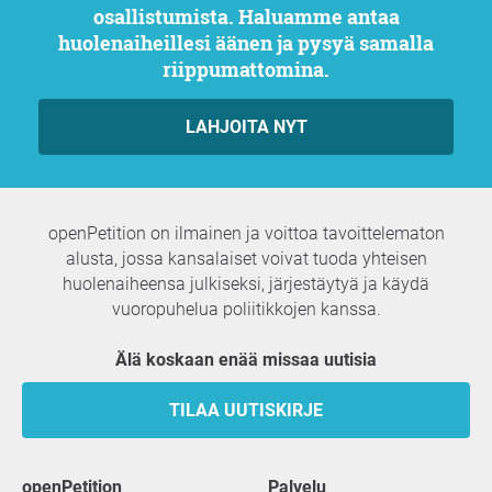
osallistumista. Haluamme antaa
huolenaiheillesi äänen ja pysyä samalla
riippumattomina.
LAHJOITA NYT
openPetition on ilmainen ja voittoa tavoittelematon
alusta, jossa kansalaiset voivat tuoda yhteisen
huolenaiheensa julkiseksi, järjestäytyä ja käydä
vuoropuhelua poliitikkojen kanssa.
Älä koskaan enää missaa uutisia
TILAA UUTISKIRJE
openPetition
palvelu