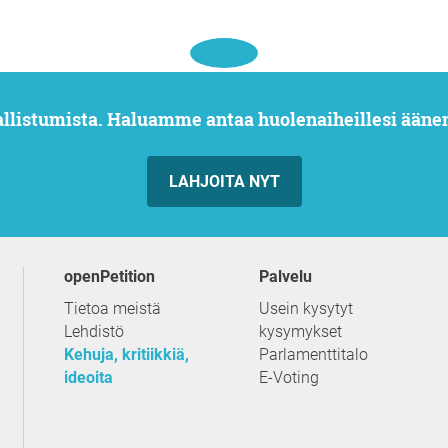
allistumista. Haluamme antaa huolenaiheillesi ääne
LAHJOITA NYT
openPetition
palvelu
Tietoa meistä
Usein kysytyt
Lehdistö
kysymykset
Kehuja, kritiikkiä,
Parlamenttitalo
ideoita
E-Voting