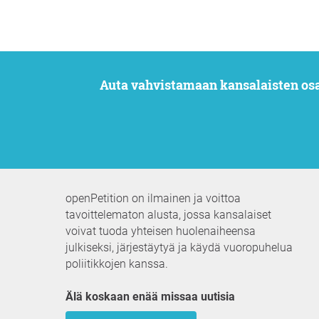
Auta vahvistamaan kansalaisten os
openPetition on ilmainen ja voittoa
tavoittelematon alusta, jossa kansalaiset
voivat tuoda yhteisen huolenaiheensa
julkiseksi, järjestäytyä ja käydä vuoropuhelua
poliitikkojen kanssa.
Älä koskaan enää missaa uutisia