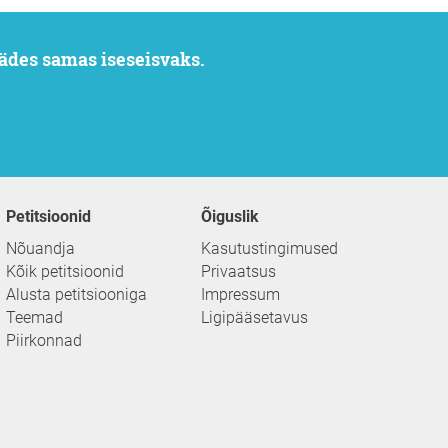
ädes samas iseseisvaks.
Petitsioonid
Õiguslik
Nõuandja
Kasutustingimused
Kõik petitsioonid
Privaatsus
Alusta petitsiooniga
Impressum
Teemad
Ligipääsetavus
Piirkonnad