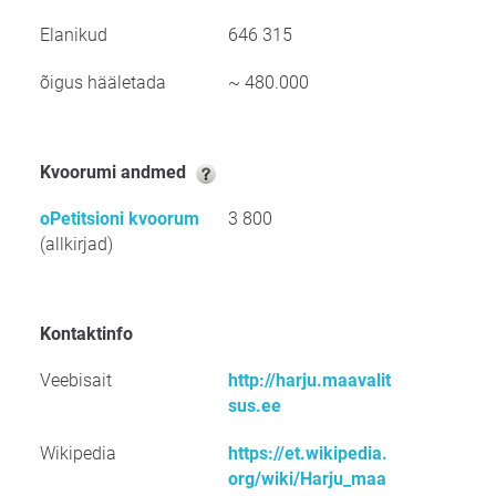
Elanikud
646 315
õigus hääletada
~ 480.000
kvoorumi andmed
oPetitsioni kvoorum
3 800
(allkirjad)
kontaktinfo
Veebisait
http://harju.maavalit
sus.ee
Wikipedia
https://et.wikipedia.
org/wiki/Harju_maa