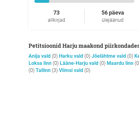
73
56 päeva
allkirjad
ülejäänud
Petitsioonid Harju maakond piirkondade
Anija vald
(0)
Harku vald
(0)
Jõelähtme vald
(0)
Ke
Loksa linn
(0)
Lääne-Harju vald
(0)
Maardu linn
(0
(0)
Tallinn
(3)
Viimsi vald
(0)