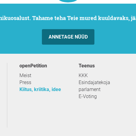
nikuosalust. Tahame teha Teie mured kuuldavaks, jä
ANNETAGE NÜÜD
openPetition
teenus
Meist
KKK
Press
Esindajatekoja
Kiitus, kriitika, idee
parlament
E-Voting