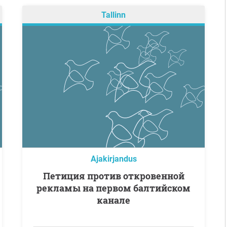
Tallinn
Ajakirjandus
Петиция против откровенной
рекламы на первом балтийском
канале