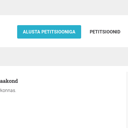
ALUSTA PETITSIOONIGA
PETITSIOONID
 maakond
irkonnas.