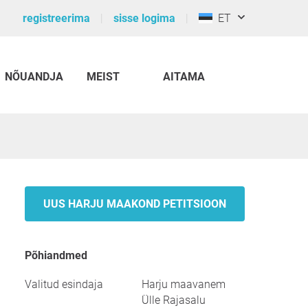
registreerima
sisse logima
ET
NÕUANDJA
MEIST
AITAMA
UUS HARJU MAAKOND PETITSIOON
põhiandmed
Valitud esindaja
Harju maavanem
Ülle Rajasalu