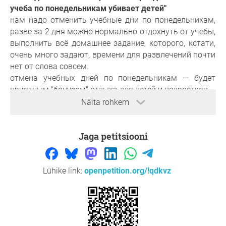
учеба по понедельникам убивает детей"
нам надо отменить учебные дни по понедельникам,
разве за 2 дня можно нормально отдохнуть от учебы,
выполнить всё домашнее задание, которого, кстати,
очень много задают, времени для развлечений почти
нет от слова совсем.
отмена учебных дней по понедельникам — будет
приятным "бонусом" отдыха для детей и подростков.
Näita rohkem
Jaga petitsiooni
Lühike link:
openpetition.org/!qdkvz