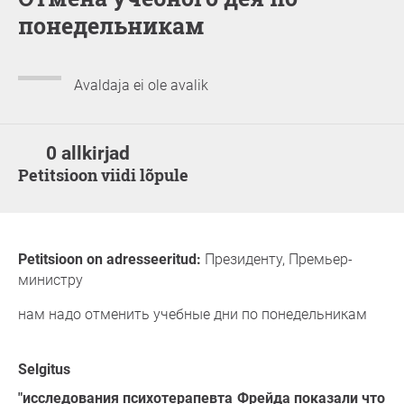
понедельникам
Avaldaja ei ole avalik
0 allkirjad
Petitsioon viidi lõpule
Petitsioon on adresseeritud:
Президенту, Премьер-
министру
нам надо отменить учебные дни по понедельникам
Selgitus
"исследования психотерапевта Фрейда показали что