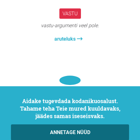
VASTU
vastu-argumenti veel pole.
aruteluks
Aidake tugevdada kodanikuosalust.
Tahame teha Teie mured kuuldavaks,
jäädes samas iseseisvaks.
ANNETAGE NÜÜD