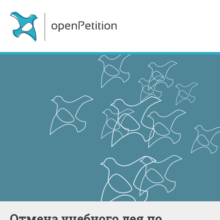
отмена учебного дея по