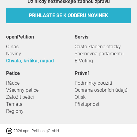
Už nikdy nezmeškejte žádnou zprávu
PŘIHLASTE SE K ODBĚRU NOVINEK
openPetition
servis
O nás
Často kladené otázky
Noviny
Sněmovna parlamentu
Chvála, kritika, nápad
E-Voting
Petice
Právní
Rádce
Podmínky použití
Všechny petice
Ochrana osobních údajů
Založit petici
Otisk
Temata
Přístupnost
Regiony
2026 openPetition gGmbH