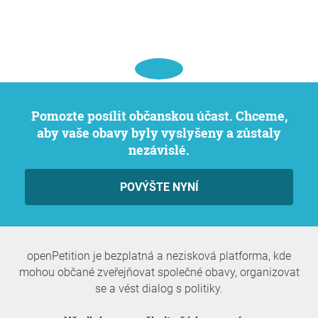
Pomozte posílit občanskou účast. Chceme,
aby vaše obavy byly vyslyšeny a zůstaly
nezávislé.
POVÝŠTE NYNÍ
openPetition je bezplatná a nezisková platforma, kde
mohou občané zveřejňovat společné obavy, organizovat
se a vést dialog s politiky.