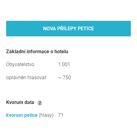
NOVA PŘÍLEPY PETICE
základní informace o hotelu
Obyvatelstvo
1 001
oprávněn hlasovat
~ 750
kvorum data
kvorum petice
(hlasy)
71