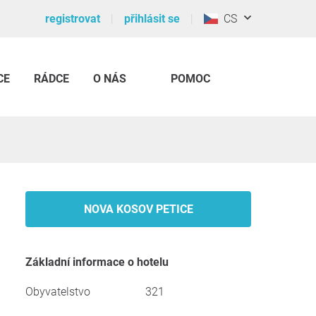
registrovat
přihlásit se
CS
CE
RÁDCE
O NÁS
POMOC
NOVA KOSOV PETICE
základní informace o hotelu
Obyvatelstvo
321