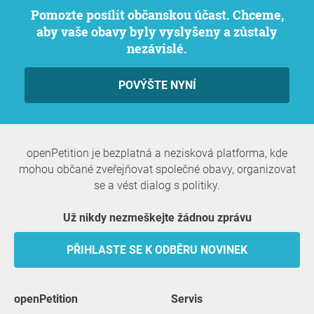
Pomozte posílit občanskou účast. Chceme,
aby vaše obavy byly vyslyšeny a zůstaly
nezávislé.
POVÝŠTE NYNÍ
openPetition je bezplatná a nezisková platforma, kde
mohou občané zveřejňovat společné obavy, organizovat
se a vést dialog s politiky.
Už nikdy nezmeškejte žádnou zprávu
PŘIHLASTE SE K ODBĚRU NOVINEK
openPetition
servis