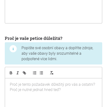
Proč je vaše petice důležitá?
Popište své osobní obavy a doplňte zdroje,
aby vaše obavy byly srozumitelné a
podpořené více lidmi.