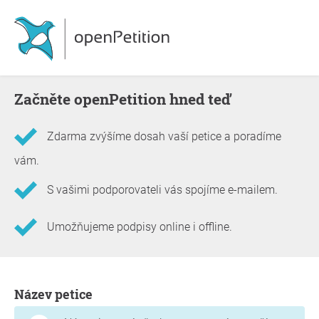
Začněte openPetition hned teď
Zdarma zvýšíme dosah vaší petice a poradíme
vám.
S vašimi podporovateli vás spojíme e-mailem.
Umožňujeme podpisy online i offline.
Informace o petici
Název petice