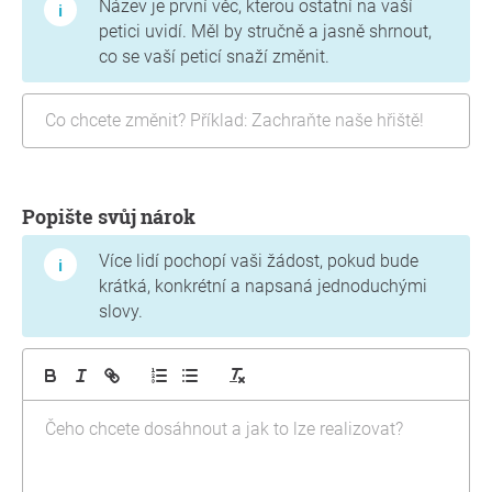
Název je první věc, kterou ostatní na vaší
petici uvidí. Měl by stručně a jasně shrnout,
co se vaší peticí snaží změnit.
Popište svůj nárok
Více lidí pochopí vaši žádost, pokud bude
krátká, konkrétní a napsaná jednoduchými
slovy.