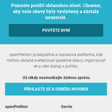
Pomozte posílit občanskou účast. Chceme,
aby vaše obavy byly vyslyšeny a zůstaly
nezávislé.
POVÝŠTE NYNÍ
openPetition je bezplatná a nezisková platforma, kde
mohou občané zveřejňovat společné obavy, organizovat
se a vést dialog s politiky.
Už nikdy nezmeškejte žádnou zprávu
PŘIHLASTE SE K ODBĚRU NOVINEK
openPetition
servis