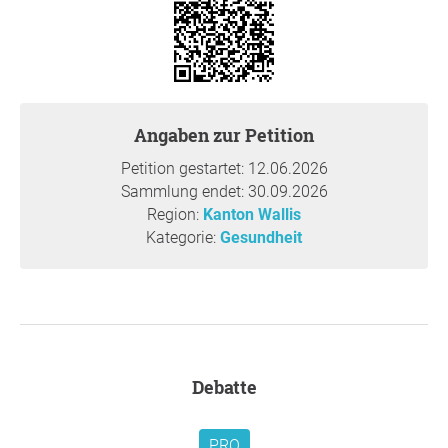
permettra aux cabinets de physiothérapie de couvrir
leurs frais d’exploitation et de verser des salaires
équitables.
Garantir la sécurité de l’offre:
l’accès aux soins de
physiothérapie doit être assuré tant dans les villes
que dans les régions rurales.
Angaben zur Petition
Petition gestartet: 12.06.2026
Die Ausgangslage
Sammlung endet: 30.09.2026
Physiotherapie ist ein wichtiger Teil der
Region:
Kanton Wallis
Gesundheitsversorgung: nach Operationen, bei
Kategorie:
Gesundheit
Schmerzen oder in der Rehabilitation. Doch das System
ist seit Langem in Schieflage und existenziell gefährdet.
Viele selbständige Physiotherapeut:innen können heute
von ihrer Arbeit nicht mehr leben oder eine Familie
ernähren. Während die Betriebskosten der Praxen in den
letzten drei Jahrzehnten um rund 30 Prozent gestiegen
Debatte
sind, blieben die Tarife nahezu unverändert. Eine Korrektur
ist längst überfällig.
PRO
Was wir fordern