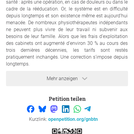
santé : après une opération, en cas de douleurs ou dans le
cadre de la rééducation. Or, le système est en difficulté
depuis longtemps et son existence même est aujourd’hui
menacée. De nombreux physiothérapeutes indépendants
ne peuvent plus vivre de leur travail ni subvenir aux
besoins de leur famille. Alors que les frais d’exploitation
des cabinets ont augmenté d’environ 30 % au cours des
trois dernières décennies, les tarifs sont restés
pratiquement inchangés. Une correction s’impose depuis
longtemps.
Ce que nous demandons
Mehr anzeigen
Les signataires demandent au directeur de la santé du
canton du Valais d'assumer sa mission légale dans le
cadre de la procédure de fixation des tarifs en cours et de
Petition teilen
fixer une valeur de point tarifaire appropriée et couvrant
les coûts. Concrètement, nous demandons :
Kurzlink:
openpetition.org/gnbtn
Ajuster le tarif:
le canton renforce la physiothérapie
en augmentant le tarif d'au moins 30 %. Cela