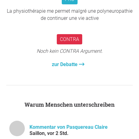
Die unterzeichnenden Personen fordern den
La physiothérapie me permet malgré une polyneuropathie
Gesundheitsdirektor des Kantons Wallis auf, ihre
de continuer une vie active
gesetzliche Aufgabe bei der laufenden Tariffestsetzung
wahrzunehmen und einen sachgerechten und
kostendeckenden Physiotherapietarif festzulegen. Konkret
CONTRA
verlangen wir:
Noch kein CONTRA Argument.
Tarif anpassen:
Der Kanton stärkt die
Physiotherapie, indem er den Tarif um mindestens
zur Debatte
30 Prozent erhöht. Damit können
Physiotherapiepraxen ihre Betriebskosten decken
und faire Löhne zahlen.
Versorgungssicherheit garantieren:
Der Zugang
zur physiotherapeutischen Versorgung muss
Warum Menschen unterschreiben
sowohl in den Städten als auch in ländlichen
Regionen sichergestellt werden.
Kommentar von Pasquereau Claire
Begründung
Saillon, vor 2 Std.