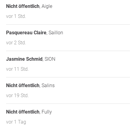
Versorgungssicherheit.
Nicht öffentlich
, Aigle
vor 1 Std.
Jetzt die Petition unterzeichnen, damit die
Physiotherapie auch morgen noch für Sie da ist.
Pasquereau Claire
, Saillon
Vielen Dank für Ihre Unterstützung,
Physioswiss
, Kanton
vor 2 Std.
Bern
Jasmine Schmid
, SION
Frage an den Initiator
vor 11 Std.
Nicht öffentlich
, Salins
vor 19 Std.
Nicht öffentlich
, Fully
vor 1 Tag