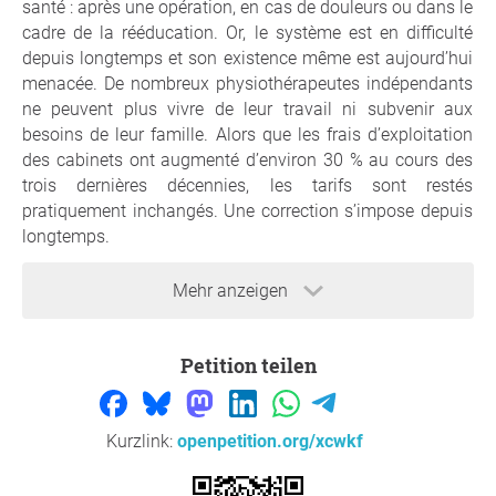
santé : après une opération, en cas de douleurs ou dans le
cadre de la rééducation. Or, le système est en difficulté
depuis longtemps et son existence même est aujourd’hui
menacée. De nombreux physiothérapeutes indépendants
ne peuvent plus vivre de leur travail ni subvenir aux
besoins de leur famille. Alors que les frais d’exploitation
des cabinets ont augmenté d’environ 30 % au cours des
trois dernières décennies, les tarifs sont restés
pratiquement inchangés. Une correction s’impose depuis
longtemps.
Ce que nous demandons
Mehr anzeigen
Les signataires demandent au directeur de la santé du
canton de Neuchâtel d'assumer sa mission légale dans le
cadre de la procédure de fixation des tarifs en cours et de
Petition teilen
fixer une valeur de point tarifaire appropriée et couvrant
les coûts. Concrètement, nous demandons :
Kurzlink:
openpetition.org/xcwkf
Ajuster le tarif:
le canton renforce la physiothérapie
en augmentant le tarif d'au moins 30 %. Cela