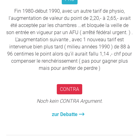
après un infarctus ou un AVC. Les personnes qui
dépendent de soins réguliers et de proximité sont
Fin 1980-début 1990, avec un autre tarif de physio,
particulièrement touchées.
l'augmentation de valeur du point de 2,20,- à 2,65,- avait
Des coûts plus élevés pour tous
Si les soins
été acceptée par les chambres ...et bloquée la veille de
ambulatoires ne sont plus assurés, la rééducation
son entrée en vigueur par un AFU ( arrêté fédéral urgent. ) .
dure plus longtemps et les personnes âgées restent
L'augmentation suivante , avec 1 nouveau tarif est
autonomes moins longtemps. Il en résulte des
intervenue bien plus tard ( milieu années 1990 ) de 88 à
absences au travail plus longues et des besoins en
96 centimes le point alors qu'il aurait fallu 1,14 ,- chf pour
soins accrus, ce qui se traduit par des coûts plus
compenser le renchérissement ( pas pour gagner plus
élevés pour tous.
mais pour arrêter de perdre )
Une profession sans avenir
La situation
économique tendue rend la profession de moins en
moins attrayante pour les jeunes professionnels, ce
CONTRA
qui aggrave la pénurie de main-d'œuvre qualifiée
Noch kein CONTRA Argument.
existante et a des conséquences immédiates et à
long terme sur la sécurité des soins.
zur Debatte
Signez la pétition dès maintenant pour que la
physiothérapie soit encore là pour vous demain.