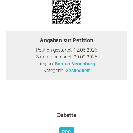
permettra aux cabinets de physiothérapie de couvrir
leurs frais d’exploitation et de verser des salaires
équitables.
Garantir la sécurité de l’offre:
l’accès aux soins de
physiothérapie doit être assuré tant dans les villes
que dans les régions rurales.
Angaben zur Petition
Petition gestartet: 12.06.2026
Begründung
Sammlung endet: 30.09.2026
La physiothérapie réduit le nombre d’opérations,
Region:
Kanton Neuenburg
raccourcit les durées de rééducation, favorise l’autonomie
Kategorie:
Gesundheit
des personnes âgées et contribue de manière importante
à la réduction des coûts de santé. Si les cabinets de
physiothérapie doivent fermer, cela entraîne des
conséquences directes pour les patients et pour
l’ensemble du système de santé :
Debatte
Soins de base menacés
Si des cabinets ferment, de
nombreux traitements sont menacés, comme le
traitement des problèmes de dos et la rééducation
PRO