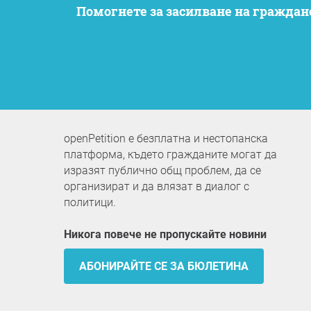
Помогнете за засилване на гражданското участие. Искаме вашите опасения да бъдат чути, като същевременно останем
openPetition е безплатна и нестопанска
платформа, където гражданите могат да
изразят публично общ проблем, да се
организират и да влязат в диалог с
политици.
Никога повече не пропускайте новини
АБОНИРАЙТЕ СЕ ЗА БЮЛЕТИНА