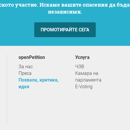
независими.
ПРОМОТИРАЙТЕ СЕГА
openPetition
услуга
За нас
ЧЗВ
Преса
Камара на
Похвала, критика,
парламента
идея
E-Voting