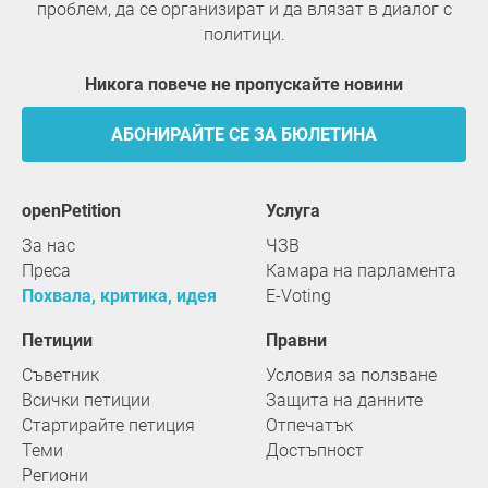
проблем, да се организират и да влязат в диалог с
политици.
Никога повече не пропускайте новини
АБОНИРАЙТЕ СЕ ЗА БЮЛЕТИНА
openPetition
услуга
За нас
ЧЗВ
Преса
Камара на парламента
Похвала, критика, идея
E-Voting
Петиции
Правни
Съветник
Условия за ползване
Всички петиции
Защита на данните
Стартирайте петиция
Отпечатък
Теми
Достъпност
Региони