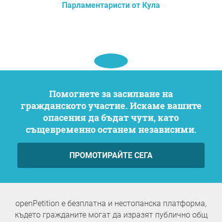
Парламентаристи от Кула
Помогнете за засилване на
гражданското участие. Искаме вашите
опасения да бъдат чути, като
същевременно останем независими.
ПРОМОТИРАЙТЕ СЕГА
openPetition е безплатна и нестопанска платформа,
където гражданите могат да изразят публично общ