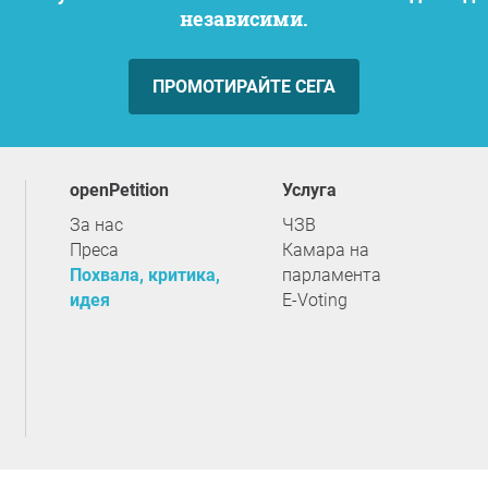
независими.
ПРОМОТИРАЙТЕ СЕГА
openPetition
услуга
За нас
ЧЗВ
Преса
Камара на
Похвала, критика,
парламента
идея
E-Voting