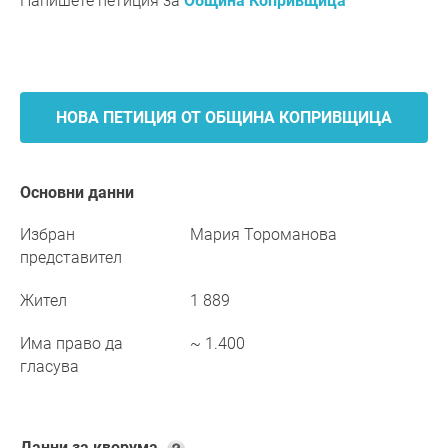
Напишете петиция за
Община Копривщица
НОВА ПЕТИЦИЯ ОТ ОБЩИНА КОПРИВЩИЦА
Основни данни
Избран
Мария Тороманова
представител
Жител
1 889
Има право да
~ 1.400
гласува
Данни за кворума