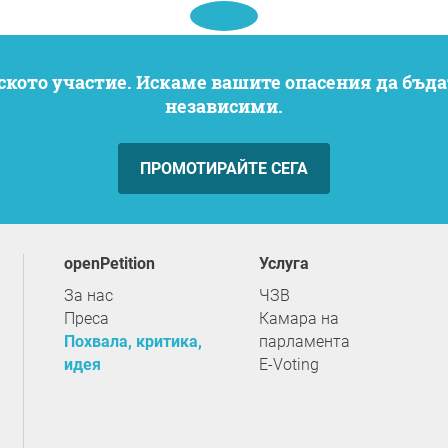
независими.
ПРОМОТИРАЙТЕ СЕГА
openPetition
услуга
За нас
ЧЗВ
Преса
Камара на
Похвала, критика,
парламента
идея
E-Voting