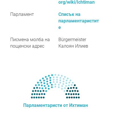
org/wiki/Ichtiman
Парламент
Списък на
парламентаристит
е
Писмена молба на
Bürgermeister
пощенски адрес
Калоян Илиев
Парламентаристи от Ихтиман