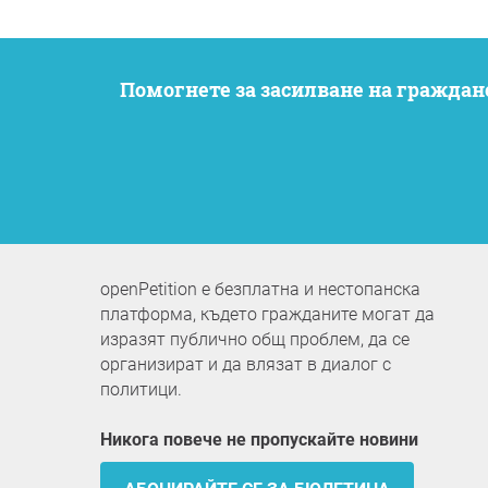
Помогнете за засилване на гражданското участие. Искаме вашите опасения да бъдат чути, като същевременно останем
openPetition е безплатна и нестопанска
платформа, където гражданите могат да
изразят публично общ проблем, да се
организират и да влязат в диалог с
политици.
Никога повече не пропускайте новини