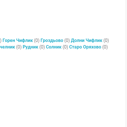
)
Горен Чифлик
(0)
Гроздьово
(0)
Долни Чифлик
(0)
челник
(0)
Рудник
(0)
Солник
(0)
Старо Оряхово
(0)