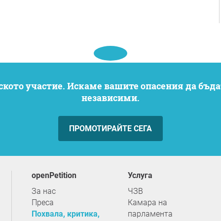
независими.
ПРОМОТИРАЙТЕ СЕГА
openPetition
услуга
За нас
ЧЗВ
Преса
Камара на
Похвала, критика,
парламента