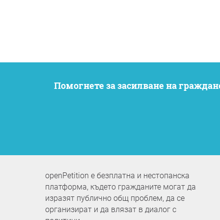
Помогнете за засилване на гражданското участие. Искаме вашите опасения да бъдат чути, като същевременно останем
openPetition е безплатна и нестопанска
платформа, където гражданите могат да
изразят публично общ проблем, да се
организират и да влязат в диалог с