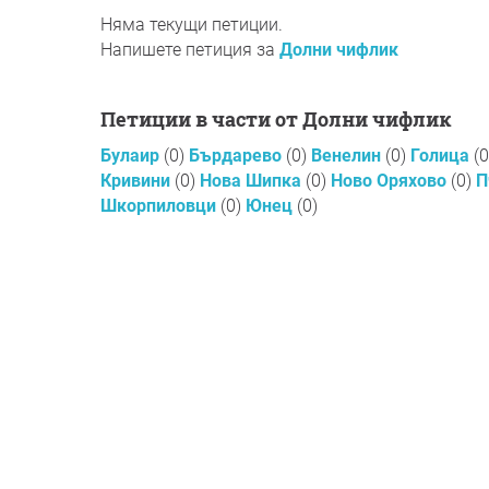
Няма текущи петиции.
Напишете петиция за
Долни чифлик
Петиции в части от Долни чифлик
Булаир
(0)
Бърдарево
(0)
Венелин
(0)
Голица
(0
Кривини
(0)
Нова Шипка
(0)
Ново Оряхово
(0)
П
Шкорпиловци
(0)
Юнец
(0)