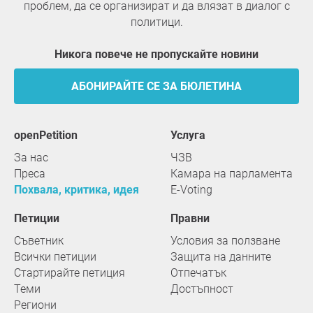
проблем, да се организират и да влязат в диалог с
политици.
Никога повече не пропускайте новини
АБОНИРАЙТЕ СЕ ЗА БЮЛЕТИНА
openPetition
услуга
За нас
ЧЗВ
Преса
Камара на парламента
Похвала, критика, идея
E-Voting
Петиции
Правни
Съветник
Условия за ползване
Всички петиции
Защита на данните
Стартирайте петиция
Отпечатък
Теми
Достъпност
Региони