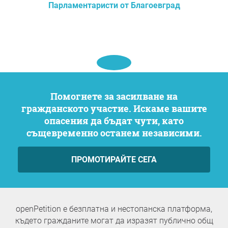
Парламентаристи от Благоевград
Помогнете за засилване на
гражданското участие. Искаме вашите
опасения да бъдат чути, като
същевременно останем независими.
ПРОМОТИРАЙТЕ СЕГА
openPetition е безплатна и нестопанска платформа,
където гражданите могат да изразят публично общ