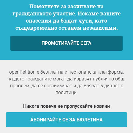
Помогнете за засилване на
гражданското участие. Искаме вашите
опасения да бъдат чути, като
същевременно останем независими.
ПРОМОТИРАЙТЕ СЕГА
openPetition е безплатна и нестопанска платформа,
където гражданите могат да изразят публично общ
проблем, да се организират и да влязат в диалог с
политици.
Никога повече не пропускайте новини
АБОНИРАЙТЕ СЕ ЗА БЮЛЕТИНА