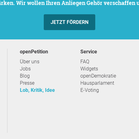
stärken. Wir wollen Ihren Anliegen Gehör verschaffen
JETZT FÖRDERN
openPetition
Service
Über uns
FAQ
Jobs
Widgets
Blog
openDemokratie
Presse
Hausparlament
Lob, Kritik, Idee
E-Voting