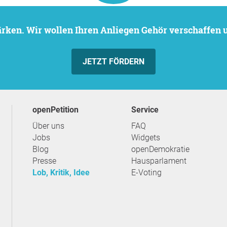
stärken. Wir wollen Ihren Anliegen Gehör verschaffen
JETZT FÖRDERN
openPetition
Service
Über uns
FAQ
Jobs
Widgets
Blog
openDemokratie
Presse
Hausparlament
Lob, Kritik, Idee
E-Voting