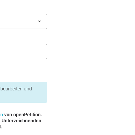
n bearbeiten und
en
von openPetition.
n Unterzeichnenden
t.