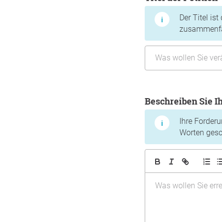
Der Titel is
zusammenfas
Beschreiben Sie 
Ihre Forder
Worten gesch