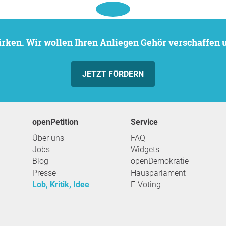
stärken. Wir wollen Ihren Anliegen Gehör verschaffen
JETZT FÖRDERN
openPetition
Service
Über uns
FAQ
Jobs
Widgets
Blog
openDemokratie
Presse
Hausparlament
Lob, Kritik, Idee
E-Voting