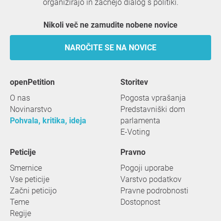
organizirajo in začnejo dialog s politiki.
Nikoli več ne zamudite nobene novice
NAROČITE SE NA NOVICE
openPetition
storitev
O nas
Pogosta vprašanja
Novinarstvo
Predstavniški dom
Pohvala, kritika, ideja
parlamenta
E-Voting
Peticije
Pravno
Smernice
Pogoji uporabe
Vse peticije
Varstvo podatkov
Začni peticijo
Pravne podrobnosti
Teme
Dostopnost
Regije