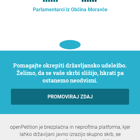
Parlamentarci iz Občina Moravče
Pomagajte okrepiti državljansko udeležbo.
Želimo, da se vaše skrbi slišijo, hkrati pa
ostanemo neodvisni.
PROMOVIRAJ ZDAJ
openPetition je brezplačna in neprofitna platforma, kjer
lahko državljani javno izrazijo skupno skrb, se