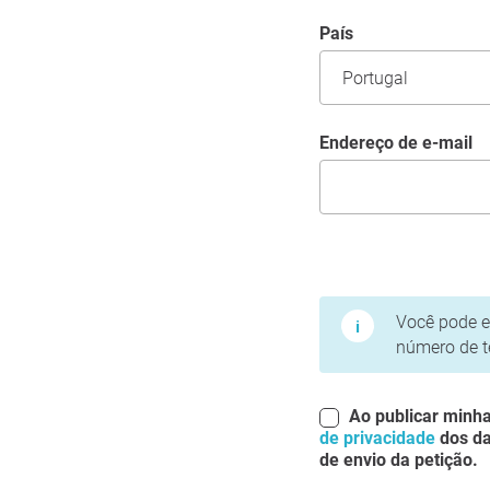
País
Endereço de e-mail
Termos de Uso e Polít
Você pode ed
número de t
Ao publicar minha
de privacidade
dos da
de envio da petição.