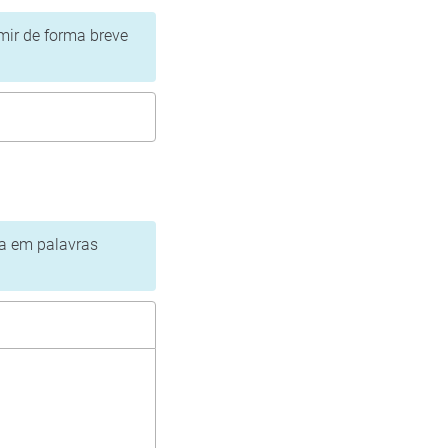
umir de forma breve
ta em palavras