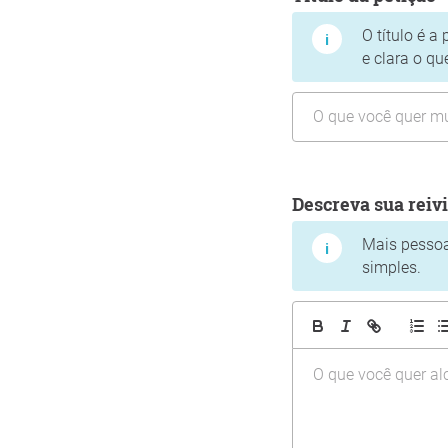
O título é a
e clara o qu
Descreva sua reiv
Mais pessoas
simples.