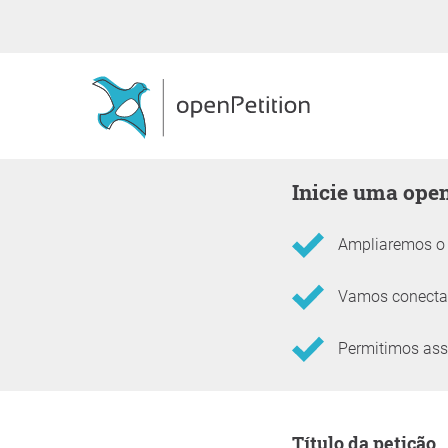
Inicie uma ope
Ampliaremos o a
Vamos conectar
Permitimos assi
Informações sobre a 
Título da petição