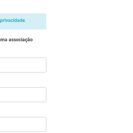
 privacidade
.
 uma associação