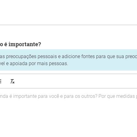
ão é importante?
as preocupações pessoais e adicione fontes para que sua preo
el e apoiada por mais pessoas.