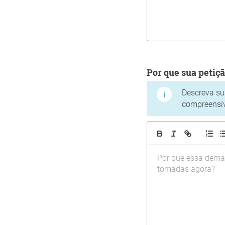
Por que sua petiç
Descreva su
compreensív