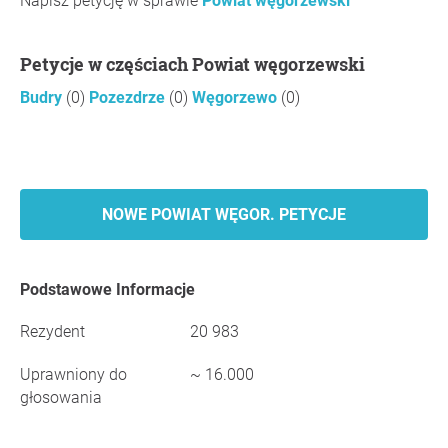
Napisz petycję w sprawie
Powiat węgorzewski
Petycje w częściach Powiat węgorzewski
Budry
(0)
Pozezdrze
(0)
Węgorzewo
(0)
NOWE POWIAT WĘGOR. PETYCJE
Podstawowe Informacje
Rezydent
20 983
Uprawniony do
~ 16.000
głosowania