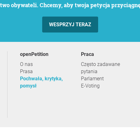
wo obywateli. Chcemy, aby twoja petycja przyciągnęł
WESPRZYJ TERAZ
openPetition
praca
O nas
Często zadawane
Prasa
pytania
Pochwała, krytyka,
Parlament
pomysł
E-Voting