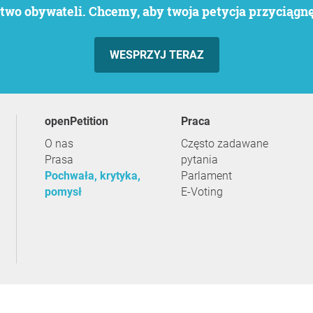
wo obywateli. Chcemy, aby twoja petycja przyciągnęł
WESPRZYJ TERAZ
openPetition
praca
O nas
Często zadawane
Prasa
pytania
Pochwała, krytyka,
Parlament
pomysł
E-Voting