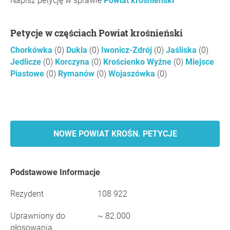
Napisz petycję w sprawie
Powiat krośnieński
Petycje w częściach Powiat krośnieński
Chorkówka
(0)
Dukla
(0)
Iwonicz-Zdrój
(0)
Jaśliska
(0)
Jedlicze
(0)
Korczyna
(0)
Krościenko Wyżne
(0)
Miejsce
Piastowe
(0)
Rymanów
(0)
Wojaszówka
(0)
NOWE POWIAT KROŚN. PETYCJE
Podstawowe Informacje
Rezydent
108 922
Uprawniony do
~ 82.000
głosowania