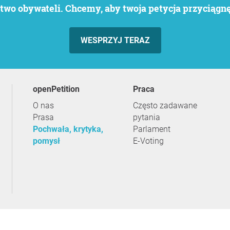
wo obywateli. Chcemy, aby twoja petycja przyciągnęł
WESPRZYJ TERAZ
openPetition
praca
O nas
Często zadawane
Prasa
pytania
Pochwała, krytyka,
Parlament
pomysł
E-Voting