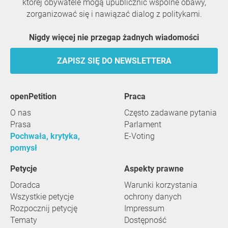
której obywatele mogą upublicznić wspólne obawy,
zorganizować się i nawiązać dialog z politykami.
Nigdy więcej nie przegap żadnych wiadomości
ZAPISZ SIĘ DO NEWSLETTERA
openPetition
praca
O nas
Często zadawane pytania
Prasa
Parlament
Pochwała, krytyka,
E-Voting
pomysł
Petycje
Aspekty prawne
Doradca
Warunki korzystania
Wszystkie petycje
ochrony danych
Rozpocznij petycję
Impressum
Tematy
Dostępność