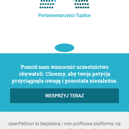
Parlamentarzyści Tuplice
Pomóż nam wzmocnić uczestnictwo
obywateli. Chcemy, aby twoja petycja
przyciągnęła uwagę i pozostała niezależna.
WESPRZYJ TERAZ
openPetition to bezpłatna i non-profitowa platforma, na