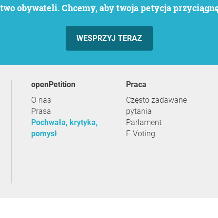
wo obywateli. Chcemy, aby twoja petycja przyciągnęł
WESPRZYJ TERAZ
openPetition
praca
O nas
Często zadawane
Prasa
pytania
Pochwała, krytyka,
Parlament
pomysł
E-Voting