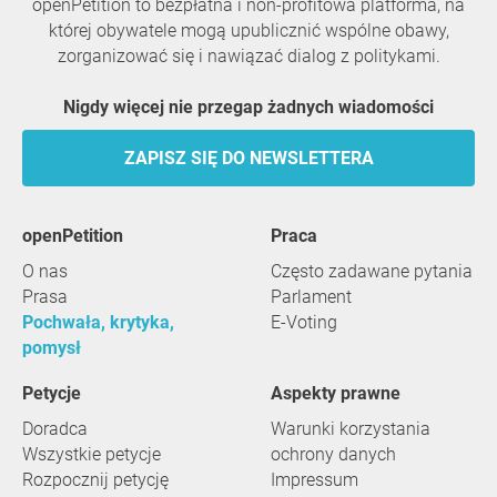
openPetition to bezpłatna i non-profitowa platforma, na
której obywatele mogą upublicznić wspólne obawy,
zorganizować się i nawiązać dialog z politykami.
Nigdy więcej nie przegap żadnych wiadomości
ZAPISZ SIĘ DO NEWSLETTERA
openPetition
praca
O nas
Często zadawane pytania
Prasa
Parlament
Pochwała, krytyka,
E-Voting
pomysł
Petycje
Aspekty prawne
Doradca
Warunki korzystania
Wszystkie petycje
ochrony danych
Rozpocznij petycję
Impressum