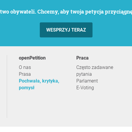
wo obywateli. Chcemy, aby twoja petycja przyciągnęł
WESPRZYJ TERAZ
openPetition
praca
O nas
Często zadawane
Prasa
pytania
Pochwała, krytyka,
Parlament
pomysł
E-Voting