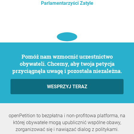
Parlamentarzyści Zatyle
Pomóż nam wzmocnić uczestnictwo
obywateli. Chcemy, aby twoja petycja
przyciągnęła uwagę i pozostała niezależna.
WESPRZYJ TERAZ
openPetition to bezpłatna i non-profitowa platforma, na
której obywatele mogą upublicznić wspólne obawy,
zorganizować się i nawiązać dialog z politykami.