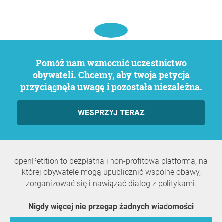
Pomóż nam wzmocnić uczestnictwo
obywateli. Chcemy, aby twoja petycja
przyciągnęła uwagę i pozostała niezależna.
WESPRZYJ TERAZ
openPetition to bezpłatna i non-profitowa platforma, na
której obywatele mogą upublicznić wspólne obawy,
zorganizować się i nawiązać dialog z politykami.
Nigdy więcej nie przegap żadnych wiadomości