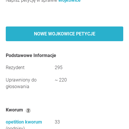
Napisz petycję w sprawie
Wojkowice
NOWE WOJKOWICE PETYCJE
Podstawowe Informacje
Rezydent
295
Uprawniony do
~ 220
głosowania
Kworum
opetition kworum
33
(podpisy)