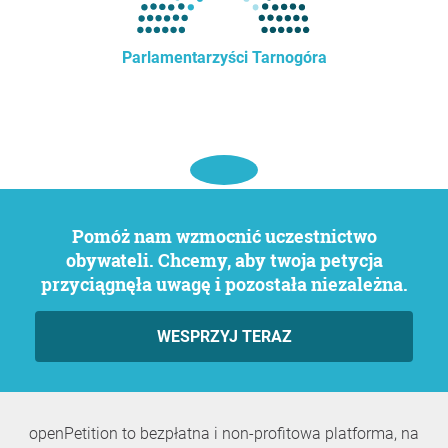
Parlamentarzyści Tarnogóra
Pomóż nam wzmocnić uczestnictwo
obywateli. Chcemy, aby twoja petycja
przyciągnęła uwagę i pozostała niezależna.
WESPRZYJ TERAZ
openPetition to bezpłatna i non-profitowa platforma, na