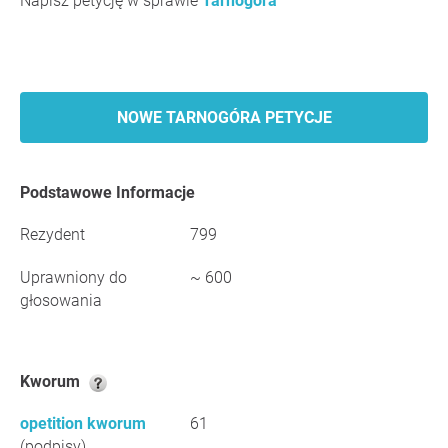
Napisz petycję w sprawie
Tarnogóra
NOWE TARNOGÓRA PETYCJE
Podstawowe Informacje
Rezydent
799
Uprawniony do
~ 600
głosowania
Kworum
opetition kworum
61
(podpisy)