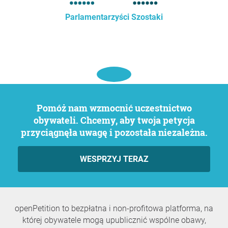
Parlamentarzyści Szostaki
Pomóż nam wzmocnić uczestnictwo
obywateli. Chcemy, aby twoja petycja
przyciągnęła uwagę i pozostała niezależna.
WESPRZYJ TERAZ
openPetition to bezpłatna i non-profitowa platforma, na
której obywatele mogą upublicznić wspólne obawy,