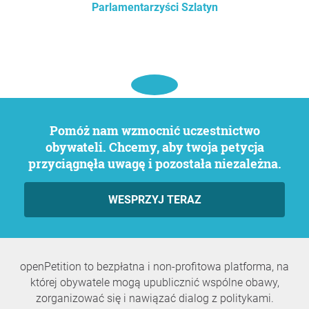
Parlamentarzyści Szlatyn
Pomóż nam wzmocnić uczestnictwo
obywateli. Chcemy, aby twoja petycja
przyciągnęła uwagę i pozostała niezależna.
WESPRZYJ TERAZ
openPetition to bezpłatna i non-profitowa platforma, na
której obywatele mogą upublicznić wspólne obawy,
zorganizować się i nawiązać dialog z politykami.